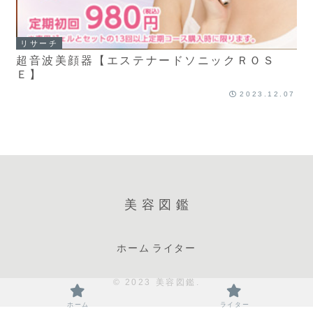
リサーチ
超音波美顔器【エステナードソニックＲＯＳ
Ｅ】
2023.12.07
美容図鑑
ホーム
ライター
© 2023 美容図鑑.
ホーム
ライター