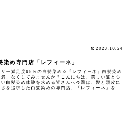
ナは、低刺激性で髪や頭...
2023.10.24
髪染め専門店「レフィーネ」
ーザー満足度98％の白髪染め☆『レフィーネ』白髪染め
不満、なくしてみませんか？こんにちは、美しい髪と心
よい白髪染め体験を求める皆さんへ今回は、髪と頭皮に
しさを追求した白髪染めの専門店、「レフィーネ」をご
しますレフィーネは、天...