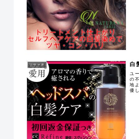
レー
白
リサーチ
ユ
の
地
優
紹介