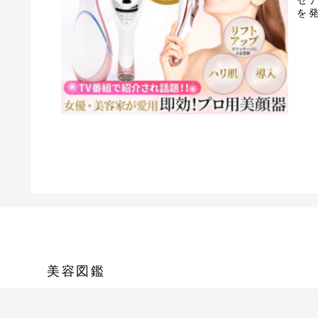
を
世界
美容図鑑