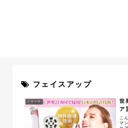
フェイスアップ
世
リサーチ
ア
こ
マ
セ